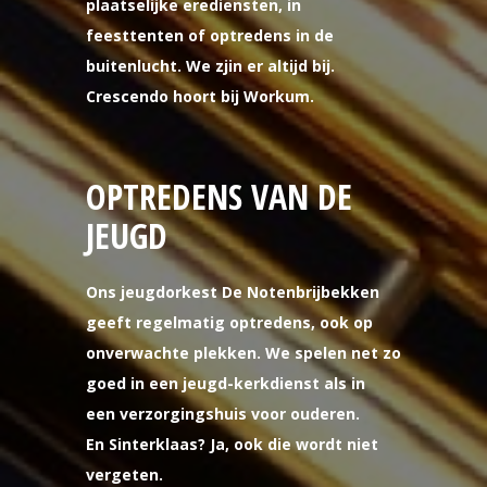
plaatselijke erediensten, in
feesttenten of optredens in de
buitenlucht. We zjin er altijd bij.
Crescendo hoort bij Workum.
OPTREDENS VAN DE
JEUGD
Ons jeugdorkest De Notenbrijbekken
geeft regelmatig optredens, ook op
onverwachte plekken. We spelen net zo
goed in een jeugd-kerkdienst als in
een verzorgingshuis voor ouderen.
En Sinterklaas? Ja, ook die wordt niet
vergeten.